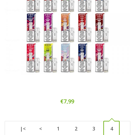
€7,99
|<
<
1
2
3
4