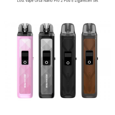
Lost Vape Ursa Nano Pro 2 Pod E-Zigaretten Set