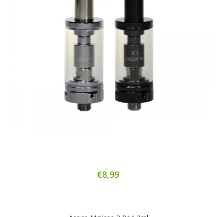
€8,99