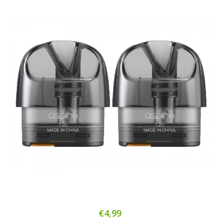
€4,99