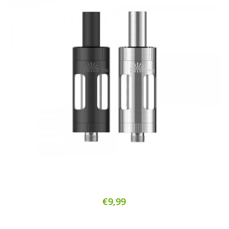
€9,99